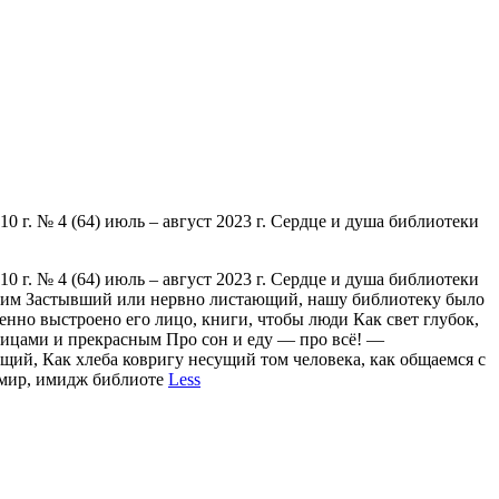
. № 4 (64) июль – август 2023 г. Сердце и душа библиотеки
. № 4 (64) июль – август 2023 г. Сердце и душа библиотеки
ющим Застывший или нервно листающий, нашу библиотеку было
нно выстроено его лицо, книги, чтобы люди Как свет глубок,
лицами и прекрасным Про сон и еду — про всё! —
ий, Как хлеба ковригу несущий том человека, как общаемся с
 мир, имидж библиоте
Less