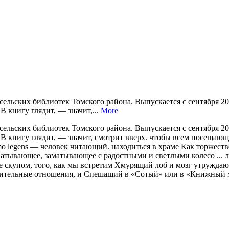
их библиотек Томского района. Выпускается с сентября 2010 г
 книгу глядит, — значит,...
More
их библиотек Томского района. Выпускается с сентября 2010 г
 В книгу глядит, — значит, смотрит вверх. чтобы всем посеща
 legens — человек читающий. находиться в храме Как торжестве
атывающее, заматывающее с радостными и светлыми колесо ... 
 скупом, того, как мы встретим Хмурящий лоб и мозг утруждающ
верительные отношения, и Спешащий в «Сотый» или в «Книжный