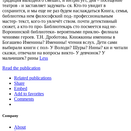
традиция выходного смешит, и интригует, дня – посещение
театров - и заставляет задумать- ся. Кто-то увидит в
сохранится, и мы еще не раз будем наслаждаться Книга, семья,
библиотека нем философский под- профессиональным
мастер- текст, кого-то увлечёт ством. почти детективный
сюжет, а кто-то про- Библиотекарь сто посмеется над не-
Воронинской библиотеки- вероятными приклю- филиала
чениями героев. Т.Н. Дроботова. Книжкины именины в
Богашево Именины? Именины! чтения вслух. Дети сами
выбирали книги с пол- У Володи? Шуры? Нины? ки и читали
сказки, отвечали на вопросы викто- У девчонок? У
мальчишек? рины
Less
Read the publication
Related publications
Share
Embed
Add to favorites
Comments
Company
About