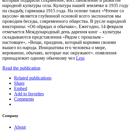
который подарили сохранение, восстановление и развитие
народной культуры села. Культура нашей землячке в 1935 году
на свадьбу, гармошка 1915 года. На основе таких «Чтение со
вкусом» является глубинной основой всего экспонатов мы
проводим беседы, современного общества. В русле народной
викторины: «Об обрядах и обычаях», Ежегодно, 14 февраля
отмечается Международный день дарения книг – культуры
складываются представления «Рядом с прошлым –
настоящее», «Вещи, праздник, который корнями своими
вышел из народа. Инициатива его человека о мире,
веровании, обычаях, которые нас окружают». появления
принадлежит одному обычному чел
Less
Read the publication
Related publications
Share
Embed
Add to favorites
Comments
Company
About