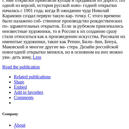
г. ные открытки привозили купцы и продавали их дорого. По
одной из версий, история русской ново- годней открытки
началась с 1901 года, когда В ожидании чуда Николай
Карамзин создал первую такую кар- точку. С этого времени
было налажено соб- ственное производство рождественских
по- здравительных открыток. Если за рубежом привлекались
неизвестные художники, то в России к их созданию сразу
стали относиться как к произведению искусства. Рисовали их
именитые художники, такие как Репин, Били- бин, Бенуа,
Маковский и многие другие ма- стера. Дизайн российской
новогодней открытки менялся, но в основном на них можно
уви- деть зиму,
Less
Read the publication
Related publications
Share
Embed
Add to favorites
Comments
Company
About