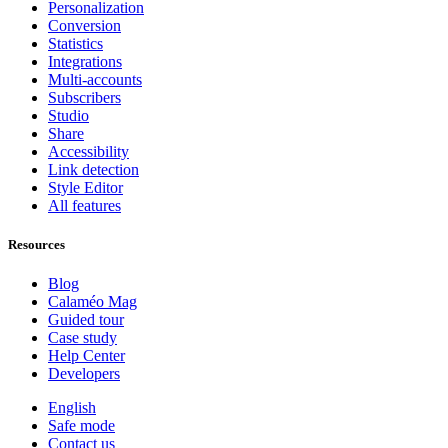
Personalization
Conversion
Statistics
Integrations
Multi-accounts
Subscribers
Studio
Share
Accessibility
Link detection
Style Editor
All features
Resources
Blog
Calaméo Mag
Guided tour
Case study
Help Center
Developers
English
Safe mode
Contact us