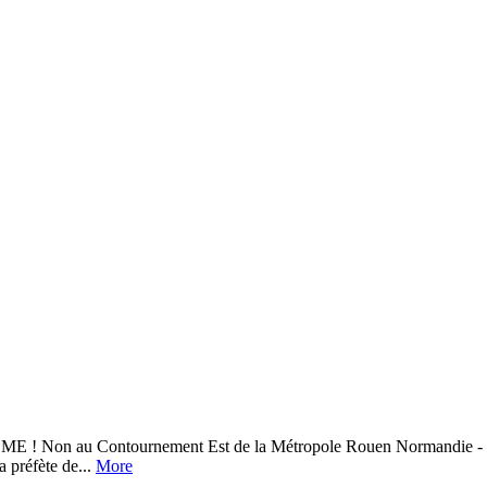
ontournement Est de la Métropole Rouen Normandie - Liaison A2
a préfète de...
More