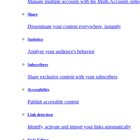
Manage multiple accounts with the Multi-Accounts opti
Share
Disseminate your content everywhere, instantly
Statistics
Analyze your audience's behavior
Subscribers
Share exclusive content with your subscribers
Accessibility
Publish accessible content
Link detection
Identify, activate and import your links automatically
Style Editor