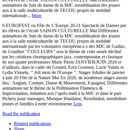
animations de Juin de danse de la MJC sensibilisation des jeunes
aux à la salle multiculturelle de TECOU projets de mobilité
internationale...
More
6 EUROFEST ou Fête de L’Europe 20-21 Spectacle de Danses par
les élèves de l’école SAISON CULTURELLE Mai Différentes
animations de Juin de danse de la MJC sensibilisation des jeunes
aux à la salle multiculturelle de TECOU projets de mobilité
internationale par les volontaires européenn.e.s des MJC de Gaillac,
de Graulhet ‘‘COULEURS’’ sera le thème de cette année décliné
par les créations chorégraphiques jazz, contemporaine et classique
de nos quatre professeures Marie Pierre JANVIER/JUIN 2026 et
d’ailleurs, dans le cadre du Genard, Ezra Groenen, Lucie Valatx et
Lydia Vinuela. ‘‘ Joli mois de l'Europe ’’. Stages Adultes de janvier
à juin 20 Fête de la Nature Mai En 2026, de nombreux stages auront
lieu : Anglais, Couture, Danse & Mouvement, Espagnol, Différentes
animations sur le thème de la Pollinisation Flamenco &
Improvisation, Initiation aux l’après-midi à la MJC et dans le parc
Pichery pour massages, Musique Irlandaise, Renshinkaï, sensibiliser
jeunes et familles à notre environneme
Less
Read the publication
Related publications
Share