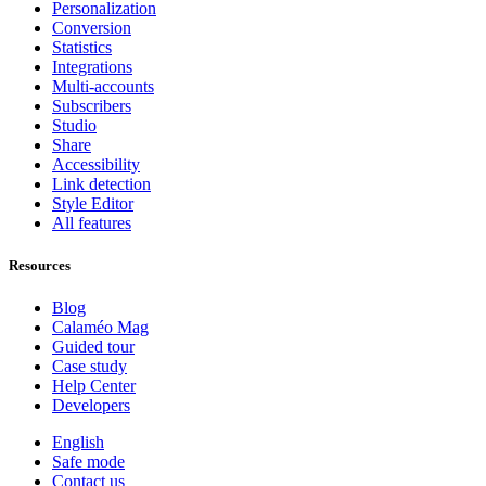
Personalization
Conversion
Statistics
Integrations
Multi-accounts
Subscribers
Studio
Share
Accessibility
Link detection
Style Editor
All features
Resources
Blog
Calaméo Mag
Guided tour
Case study
Help Center
Developers
English
Safe mode
Contact us