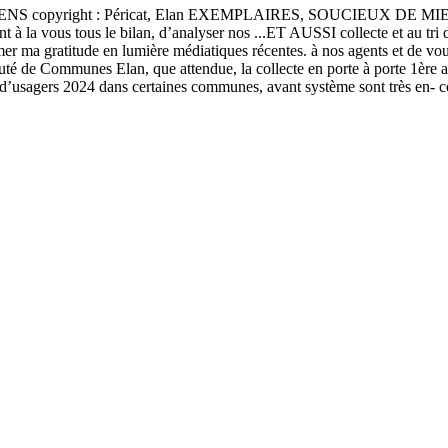
right : Péricat, Elan EXEMPLAIRES, SOUCIEUX DE MIEUX TRI
la vous tous le bilan, d’analyser nos ...ET AUSSI collecte et au tri d
imer ma gratitude en lumière médiatiques récentes. à nos agents et 
uté de Communes Elan, que attendue, la collecte en porte à porte 1ère 
if d’usagers 2024 dans certaines communes, avant système sont très en-