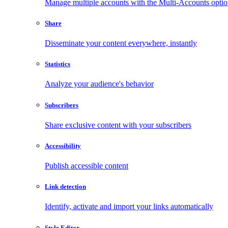
Manage multiple accounts with the Multi-Accounts opti
Share
Disseminate your content everywhere, instantly
Statistics
Analyze your audience's behavior
Subscribers
Share exclusive content with your subscribers
Accessibility
Publish accessible content
Link detection
Identify, activate and import your links automatically
Style Editor