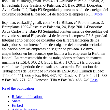
ftsp. uso. euskadi@gmail. com 48012-Bilbao: c/ Pablo Picasso, 2,
Entreplanta 1002-Gasteiz: c/ Palencia, 24, Bajo 20011-Donostia:
Avda Carlos I, 2, Bajo P3 Seguridad plantea mesa de descuelgue del
convenio sectorial El pasado 14 de febrero la empresa P3...
More
ftsp. uso. euskadi@gmail. com 48012-Bilbao: c/ Pablo Picasso, 2,
Entreplanta 1002-Gasteiz: c/ Palencia, 24, Bajo 20011-Donostia:
Avda Carlos I, 2, Bajo P3 Seguridad plantea mesa de descuelgue del
convenio sectorial El pasado 14 de febrero la empresa P3 Seguridad
Integral abrió periodo de consultas con la representación de los
trabajadores, con intención de descolgarse del convenio sectorial de
aplicación para las empresas de seguridad privada. Lo hizo
amparándose en los recursos que facilita a las empresas la Reforma
laboral. La representación de los trabajadores rechazó de manera
unánime (2 LSBUSO, 2 UGT, 1 ELA y 1 CCOO) la propuesta,
cerrándose el periodo de consultas sin acuerdo. Federación de
Trabajadores de Seguridad Privada de LSB-USO Euskadi Bilbao:
Tlfo 944. 441. 666 y Fax 944. 447. 974 Gasteiz: Tlfo 945. 271. 788
y Fax 945. 271. 783 Donostia: Tlfo y Fax 943. 466. 749
Less
Read the publication
Related publications
Share
Embed
Add to favorites