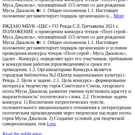
Муса Джалиль», посвящённый 115-летию со дня рождения
Мусы Джалиля. ■г 1. Общие положения 1.1. Настоящее
положение регламентирует порядок организации и...
More
РЖДАЮ МБУК «ЦБС» ГО Ревда С.Е.Третьякова 2021 г.
ПОЛОЖЕНИЕ о проведении конкурса чтецов «Поэт-герой -
Муса Джалиль», посвящённый 115-летию со дня рождения
Мусы Джалиля. ■г 1. Общие положения 1.1. Настоящее
положение регламентирует порядок организации и условия
проведения конкурса чтецов «Поэт-герой - Муса Джалиль»,
(далее - Конкурс), определяет круг его участников, требования
к конкурсным работам (произведениям) и сроки его
проведения. 1.2. Организаторами Конкурса является
городская библиотека №2 (Центр национальных культур) г.
Ревда. 2. Цели и задачи. 2.1. Цель конкурса - формирование
интереса к творчеству героя Советского Союза, татарского
поэта Мусы Джалиля, развитие умения чувствовать красоту и
выразительность’ поэтического слова. 2.2. Основные задачи
конкурса: 1) Воспитание патриотических чувств,
положительного эмоционального отношения к литературным
поэтическим произведениям через творческое наследие поэта-
героя Мусы Джалиля. 2) Создание условий для творческой
самореализации, пов
Less
Read the publication