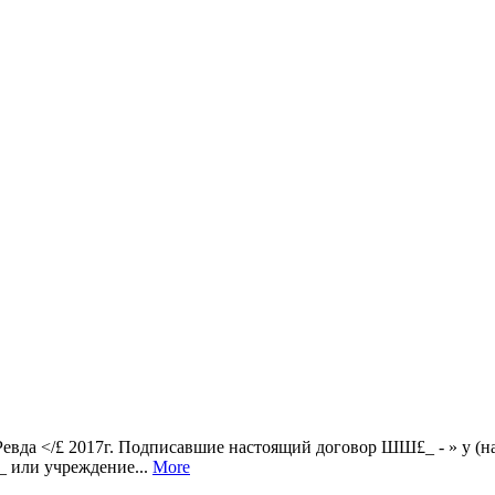
да </£ 2017г. Подписавшие настоящий договор ШШ£_ - » у (наи
___ или учреждение...
More