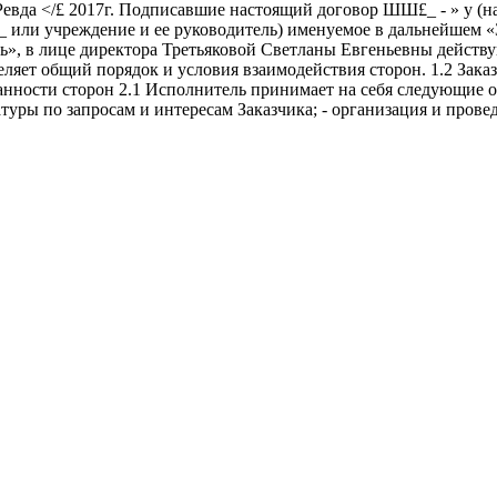
да </£ 2017г. Подписавшие настоящий договор ШШ£_ - » у (наи
______ или учреждение и ее руководитель) именуемое в дальнейше
ь», в лице директора Третьяковой Светланы Евгеньевны действ
ляет общий порядок и условия взаимодействия сторон. 1.2 Зака
анности сторон 2.1 Исполнитель принимает на себя следующие 
уры по запросам и интересам Заказчика; - организация и пров