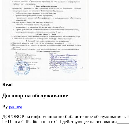
Read
Договор на обслуживание
By
paduga
ДОГОВОР на информационно-библиотечное обслуживание г. Рев
i c U l u a C flU ittc u u .u c C iJ действующее на основании___