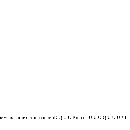
менование организации iD Q U U P n n r a U U O Q U U U * L