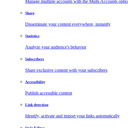
Manage multiple accounts with the Multi-Accounts opti
Share
Disseminate your content everywhere, instantly
Statistics
Analyze your audience's behavior
Subscribers
Share exclusive content with your subscribers
Accessibility
Publish accessible content
Link detection
Identify, activate and import your links automatically
Style Editor