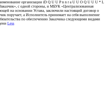
менование организации iD Q U U P n n r a U U O Q U U U * L
м «Заказчик», с одной стороны, и МБУК «Централизованная
ующей на основании Устава, заключили настоящий договор о
зчик поручает, а Исполнитель принимает на себя выполнение
обязательства по обеспечению Заказчика следующими видами
едени
Less