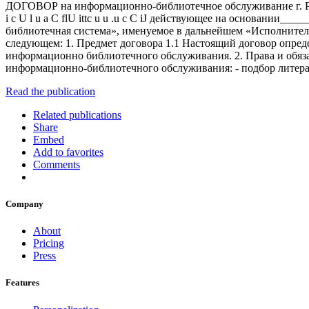
ДОГОВОР на информационно-библиотечное обслуживание г. Рев
i c U l u a C flU ittc u u .u c C iJ действующее на основании
библиотечная система», именуемое в дальнейшем «Исполнител
следующем: 1. Предмет договора 1.1 Настоящий договор опреде
информационно­ библиотечного обслуживания. 2. Права и обяз
информационно-библиотечного обслуживания: - подбор литерат
Read the publication
Related publications
Share
Embed
Add to favorites
Comments
Company
About
Pricing
Press
Features