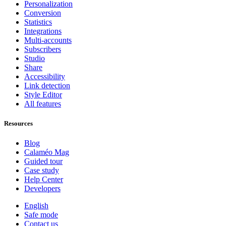
Personalization
Conversion
Statistics
Integrations
Multi-accounts
Subscribers
Studio
Share
Accessibility
Link detection
Style Editor
All features
Resources
Blog
Calaméo Mag
Guided tour
Case study
Help Center
Developers
English
Safe mode
Contact us