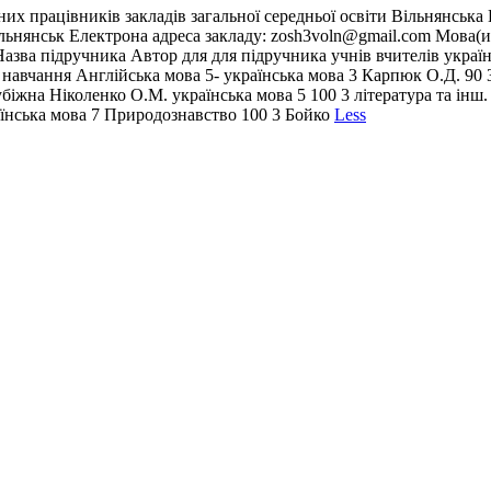
их працівників закладів загальної середньої освіти Вільнянська Н
льнянськ Електрона адреса закладу: zosh3voln@gmail.com Мова(и
азва підручника Автор для для підручника учнів вчителів україн
 навчання Англійська мова 5- українська мова 3 Карпюк О.Д. 90 
убіжна Ніколенко О.М. українська мова 5 100 3 література та інш
аїнська мова 7 Природознавство 100 3 Бойко
Less