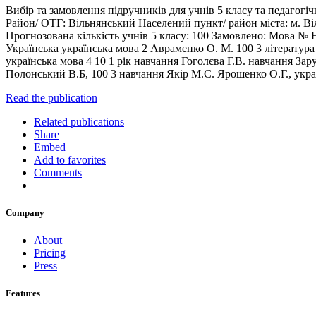
Вибір та замовлення підручників для учнів 5 класу та педагогічн
Район/ ОТГ: Вільнянський Населений пункт/ район міста: м. Ві
Прогнозована кількість учнів 5 класу: 100 Замовлено: Мова № Н
Українська українська мова 2 Авраменко О. М. 100 3 література
українська мова 4 10 1 рік навчання Гоголєва Г.В. навчання Зар
Полонський В.Б, 100 3 навчання Якір М.С. Ярошенко О.Г., укр
Read the publication
Related publications
Share
Embed
Add to favorites
Comments
Company
About
Pricing
Press
Features