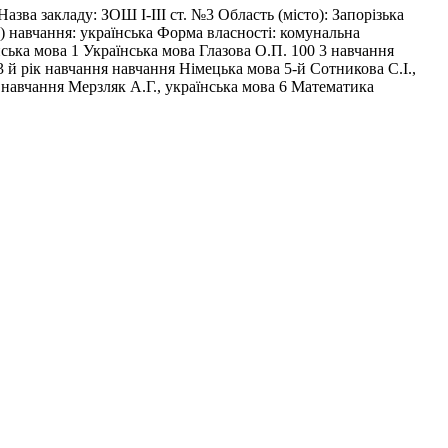
азва закладу: ЗОШ І-ІІІ ст. №3 Область (місто): Запорізька
) навчання: українська Форма власності: комунальна
ська мова 1 Українська мова Глазова О.П. 100 3 навчання
3 й рік навчання навчання Німецька мова 5-й Сотникова С.І.,
. навчання Мерзляк А.Г., українська мова 6 Математика