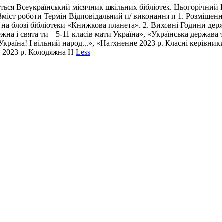
иться Всеукраїнський місячник шкільних бібліотек. Цьогорічний 
міст роботи Термін Відповідальний п/ виконання п 1. Розміщення
а на блозі бібліотеки «Книжкова планета». 2. Виховні Години дер
ежна і свята ти – 5-11 класів мати Україна», «Українська держава
країна! І вільний народ...», «Натхненне 2023 р. Класні керівни
». 2023 р. Колодяжна Н
Less