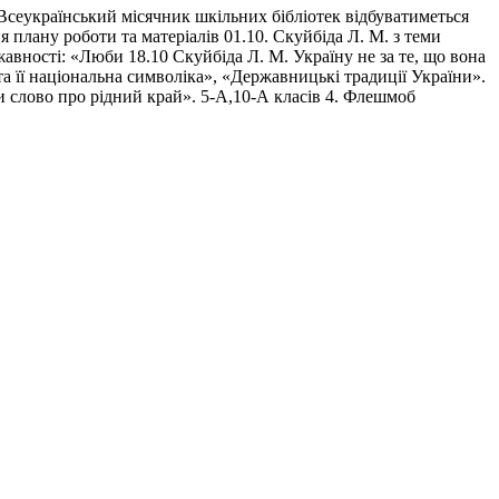
Всеукраїнський місячник шкільних бібліотек відбуватиметься
 плану роботи та матеріалів 01.10. Скуйбіда Л. М. з теми
жавності: «Люби 18.10 Скуйбіда Л. М. Україну не за те, що вона
 та її національна символіка», «Державницькі традиції України».
ки слово про рідний край». 5-А,10-А класів 4. Флешмоб