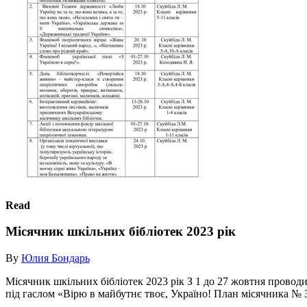
Read
Місячник шкільних бібліотек 2023 рік
By
Юлия Бондарь
Місячник шкільних бібліотек 2023 рік З 1 до 27 жовтня провод
під гаслом «Вірю в майбутнє твоє, Україно! План місячника № З