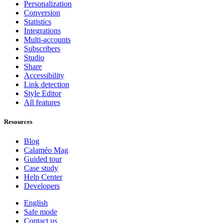
Personalization
Conversion
Statistics
Integrations
Multi-accounts
Subscribers
Studio
Share
Accessibility
Link detection
Style Editor
All features
Resources
Blog
Calaméo Mag
Guided tour
Case study
Help Center
Developers
English
Safe mode
Contact us