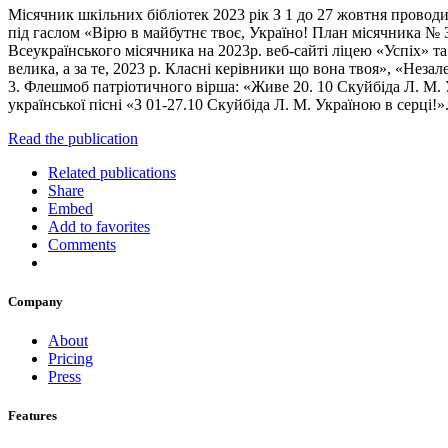
Місячник шкільних бібліотек 2023 рік З 1 до 27 жовтня провод
під гаслом «Вірю в майбутнє твоє, Україно! План місячника № З
Всеукраїнського місячника на 2023р. веб-сайті ліцею «Успіх» т
велика, а за те, 2023 р. Класні керівники що вона твоя», «Незал
3. Флешмоб патріотичного вірша: «Живе 20. 10 Скуйбіда Л. М. У
української пісні «З 01-27.10 Скуйбіда Л. М. Україною в серці!
Read the publication
Related publications
Share
Embed
Add to favorites
Comments
Company
About
Pricing
Press
Features