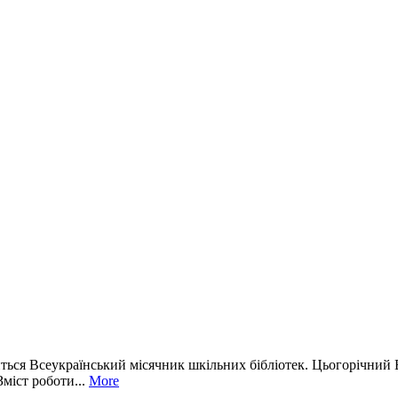
иться Всеукраїнський місячник шкільних бібліотек. Цьогорічний 
міст роботи...
More