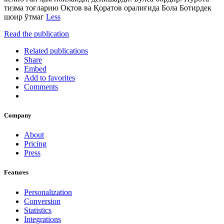
тизма тоғларию Оқтов ва Қоратов оралиғида Бола Ботирдек
шоир ўтмаг
Less
Read the publication
Related publications
Share
Embed
Add to favorites
Comments
Company
About
Pricing
Press
Features
Personalization
Conversion
Statistics
Integrations