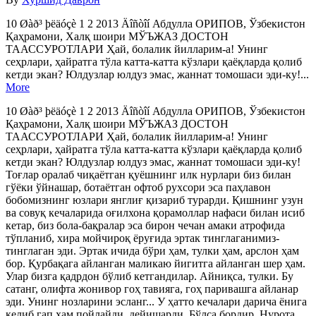
10 Øàð³ þëäóçè 1 2 2013 Äîñòîí Абдулла ОРИПОВ, Ўзбекистон
Қаҳрамони, Халқ шоири МЎЪЖАЗ ДОСТОН
ТААССУРОТЛАРИ Ҳай, болалик йилларим-а! Унинг
сеҳрлари, ҳайратга тўла катта-катта кўзлари қаёқларда қолиб
кетди экан? Юлдузлар юлдуз эмас, жаннат томошаси эди-ку!...
More
10 Øàð³ þëäóçè 1 2 2013 Äîñòîí Абдулла ОРИПОВ, Ўзбекистон
Қаҳрамони, Халқ шоири МЎЪЖАЗ ДОСТОН
ТААССУРОТЛАРИ Ҳай, болалик йилларим-а! Унинг
сеҳрлари, ҳайратга тўла катта-катта кўзлари қаёқларда қолиб
кетди экан? Юлдузлар юлдуз эмас, жаннат томошаси эди-ку!
Тоғлар оралаб чиқаётган қуёшнинг илк нурлари биз билан
гўёки ўйнашар, ботаётган офтоб рухсори эса паҳлавон
бобомизнинг юзлари янглиғ қизариб турарди. Қишнинг узун
ва совуқ кечаларида оғилхона қорамоллар нафаси билан исиб
кетар, биз бола-бақралар эса бирон чечан амаки атрофида
тўпланиб, хира мойчироқ ёруғида эртак тинглаганимиз-
тинглаган эди. Эртак ичида бўри ҳам, тулки ҳам, арслон ҳам
бор. Қурбақага айланган маликаю йигитга айланган шер ҳам.
Улар бизга қадрдон бўлиб кетгандилар. Айниқса, тулки. Бу
сатанг, олифта жонивор гоҳ тавияга, гоҳ паривашга айланар
эди. Унинг нозларини эсланг... У ҳатто кечалари дарича ёнига
келиб гап ҳам пойлайди, дейишарди. Бўлса бордир. Нурота