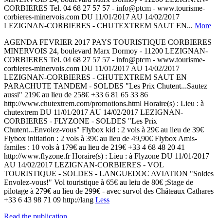
CORBIERES Tel. 04 68 27 57 57 - info@ptcm - www.tourisme-
corbieres-minervois.com DU 11/01/2017 AU 14/02/2017
LEZIGNAN-CORBIERES - CHUTEXTREM SAUT EN...
More
AGENDA FEVRIER 2017 PAYS TOURISTIQUE CORBIERES
MINERVOIS 24, boulevard Marx Dormoy - 11200 LEZIGNAN-
CORBIERES Tel. 04 68 27 57 57 - info@ptcm - www.tourisme-
corbieres-minervois.com DU 11/01/2017 AU 14/02/2017
LEZIGNAN-CORBIERES - CHUTEXTREM SAUT EN
PARACHUTE TANDEM - SOLDES "Les Prix Chutent...Sautez
aussi" 219€ au lieu de 258€ +33 6 81 65 33 86
http://www.chutextrem.com/promotions.html Horaire(s) : Lieu : à
chutextrem DU 11/01/2017 AU 14/02/2017 LEZIGNAN-
CORBIERES - FLYZONE - SOLDES "Les Prix
Chutent...Envolez-vous" Flybox kid : 2 vols à 29€ au lieu de 39€
Flybox initiation : 2 vols à 39€ au lieu de 49,90€ Flybox Amis-
familes : 10 vols à 179€ au lieu de 219€ +33 4 68 48 20 41
http://www.flyzone.fr Horaire(s) : Lieu : à Flyzone DU 11/01/2017
AU 14/02/2017 LEZIGNAN-CORBIERES - VOL
TOURISTIQUE - SOLDES - LANGUEDOC AVIATION "Soldes
Envolez-vous!" Vol touristique à 65€ au leiu de 80€ ;Stage de
pilotage à 279€ au lieu de 299€ - avec survol des Châteaux Cathares
+33 6 43 98 71 09 http://lang
Less
Read the publication