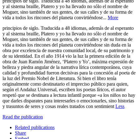
principios de siglo. Traducida a 48 idiomas, además de al esperanto
y al sistema braille, Platero y yo ha llevado no sólo el nombre de
Moguer, sino también de sus gentes, de sus calles y de su forma de
vida a todos los rincones del planeta convirtiéndose...
More
principios de siglo. Traducida a 48 idiomas, además de al esperanto
y al sistema braille, Platero y yo ha llevado no sólo el nombre de
Moguer, sino también de sus gentes, de sus calles y de su forma de
vida a todos los rincones del planeta convirtiéndose sin duda en la
obra por excelencia de nuestra comunidad local, de su patrimonio y
de su identidad. En el año 1914 vio la luz la primera edición de la
obra de Juan Ramón Jiménez, ‘Platero y Yo’, máxima expresión de
belleza y piedra angular de la narrativa lírica contemporánea, cuya
calidad y profundidad fueron decisivas para la concesión al poeta de
la luz del Premio Nobel de Literatura. Si bien el libro tenía
originalmente como destinatario el impreciso público para quien,
según el Andaluz Universal, escriben los poetas líricos, el autor
respetó que se destinara a lectura infantil porque «a los niños no hay
que darles disparates para interesarles o emocionarles, sino historias
y trasuntos de seres y cosas reales tratados con sentimient
Less
Read the publication
Related publications
Share
Embed