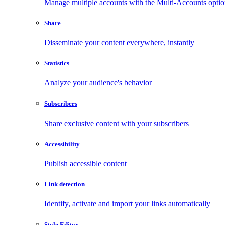
Manage multiple accounts with the Multi-Accounts opti
Share
Disseminate your content everywhere, instantly
Statistics
Analyze your audience's behavior
Subscribers
Share exclusive content with your subscribers
Accessibility
Publish accessible content
Link detection
Identify, activate and import your links automatically
Style Editor