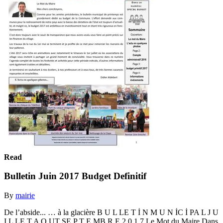
Read
Bulletin Juin 2017 Budget Definitif
By
mairie
De l’abside... … à la glacière B U L LE T İ N M U N İC İ PA L J U
I L LE T A O UT SE P T E MB R E 2 0 1 7 Le Mot du Maire Dans