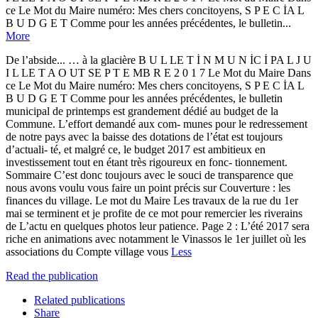
ce Le Mot du Maire numéro: Mes chers concitoyens, S P E C İA L
B U D G E T Comme pour les années précédentes, le bulletin...
More
De l’abside... … à la glacière B U L LE T İ N M U N İC İ PA L J U
I L LE T A O UT SE P T E MB R E 2 0 1 7 Le Mot du Maire Dans
ce Le Mot du Maire numéro: Mes chers concitoyens, S P E C İA L
B U D G E T Comme pour les années précédentes, le bulletin
municipal de printemps est grandement dédié au budget de la
Commune. L’effort demandé aux com- munes pour le redressement
de notre pays avec la baisse des dotations de l’état est toujours
d’actuali- té, et malgré ce, le budget 2017 est ambitieux en
investissement tout en étant très rigoureux en fonc- tionnement.
Sommaire C’est donc toujours avec le souci de transparence que
nous avons voulu vous faire un point précis sur Couverture : les
finances du village. Le mot du Maire Les travaux de la rue du 1er
mai se terminent et je profite de ce mot pour remercier les riverains
de L’actu en quelques photos leur patience. Page 2 : L’été 2017 sera
riche en animations avec notamment le Vinassos le 1er juillet où les
associations du Compte village vous
Less
Read the publication
Related publications
Share