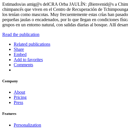
Estimados/as amig@s delCRA Orba JAULÍN: ¡Bienvenid@s a ChimpAmi
chimpancés que viven en el Centro de Recuperación de Tchimpounga en
los tenían como mascotas. Muy frecuentemente estas crías han pasado 
pequeñas jaulas o encadenados, por lo que llegan en condiciones físi
grupos en un entorno natural, con salidas diarias al bosque. Allí desarr
Read the publication
Related publications
Share
Embed
Add to favorites
Comments
Company
About
Pricing
Press
Features
Personalization