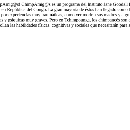
g@s! ChimpAmig@s es un programa del Instituto Jane Goodall Españ
 República del Congo. La gran mayoría de éstos han llegado como bebé
por experiencias muy traumáticas, como ver morir a sus madres y a gran
cas y psíquicas muy graves. Pero en Tchimpounga, los chimpancés son a
ollan las habilidades físicas, cognitivas y sociales que necesitarán para