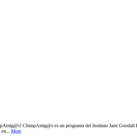
g@s! ChimpAmig@s es un programa del Instituto Jane Goodall Españ
 en...
More