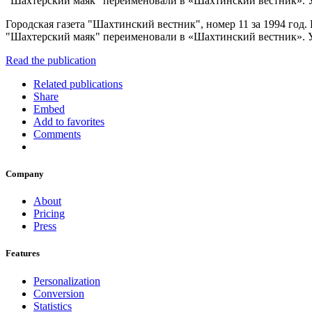
"Шахтерский маяк" переименовали в «Шахтинский вестник». У
Городская газета "Шахтинский вестник", номер 11 за 1994 год.
"Шахтерский маяк" переименовали в «Шахтинский вестник». Учред
Read the publication
Related publications
Share
Embed
Add to favorites
Comments
Company
About
Pricing
Press
Features
Personalization
Conversion
Statistics