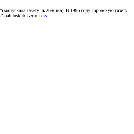
к"(выпускала газету ш. Ленина). В 1996 году городскую газету
hahtinsklib.kz/ru/
Less