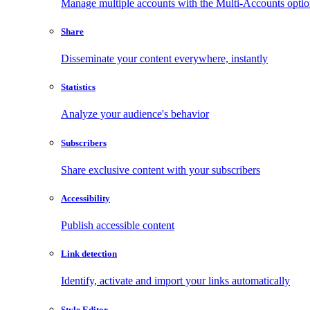
Manage multiple accounts with the Multi-Accounts opti
Share
Disseminate your content everywhere, instantly
Statistics
Analyze your audience's behavior
Subscribers
Share exclusive content with your subscribers
Accessibility
Publish accessible content
Link detection
Identify, activate and import your links automatically
Style Editor