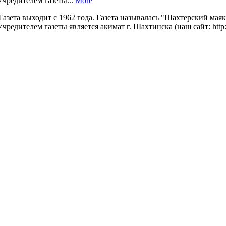
чредителем газеты...
More
 Газета выходит с 1962 года. Газета называлась "Шахтерский мая
ителем газеты является акимат г. Шахтинска (наш сайт: http://s