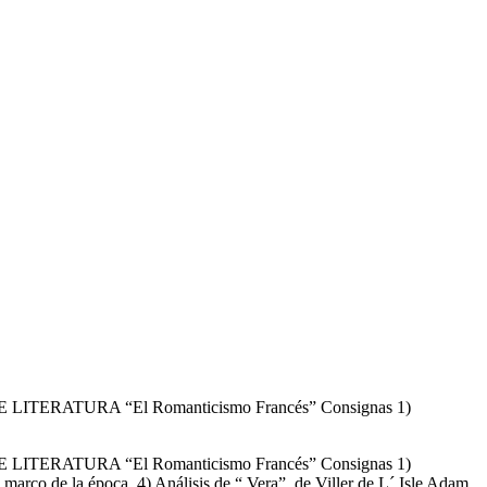
O DE LITERATURA “El Romanticismo Francés” Consignas 1)
O DE LITERATURA “El Romanticismo Francés” Consignas 1)
 marco de la época. 4) Análisis de “ Vera”, de Viller de L´ Isle Adam,