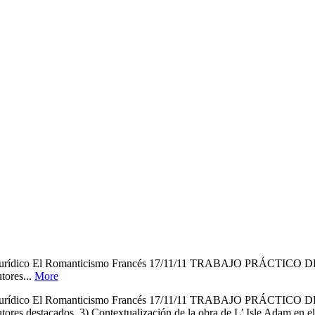
a: 4º Jurídico El Romanticismo Francés 17/11/11 TRABAJO PRÁCTIC
tores...
More
a: 4º Jurídico El Romanticismo Francés 17/11/11 TRABAJO PRÁCTIC
utores destacados. 3) Contextualización de la obra de L’ Isle Adam en el