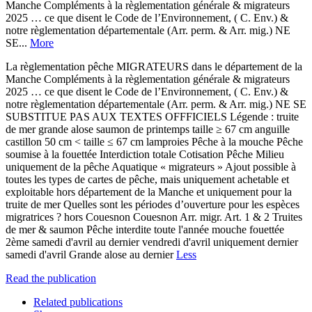
Manche Compléments à la règlementation générale & migrateurs
2025 … ce que disent le Code de l’Environnement, ( C. Env.) &
notre règlementation départementale (Arr. perm. & Arr. mig.) NE
SE...
More
La règlementation pêche MIGRATEURS dans le département de la
Manche Compléments à la règlementation générale & migrateurs
2025 … ce que disent le Code de l’Environnement, ( C. Env.) &
notre règlementation départementale (Arr. perm. & Arr. mig.) NE SE
SUBSTITUE PAS AUX TEXTES OFFFICIELS Légende : truite
de mer grande alose saumon de printemps taille ≥ 67 cm anguille
castillon 50 cm < taille ≤ 67 cm lamproies Pêche à la mouche Pêche
soumise à la fouettée Interdiction totale Cotisation Pêche Milieu
uniquement de la pêche Aquatique « migrateurs » Ajout possible à
toutes les types de cartes de pêche, mais uniquement achetable et
exploitable hors département de la Manche et uniquement pour la
truite de mer Quelles sont les périodes d’ouverture pour les espèces
migratrices ? hors Couesnon Couesnon Arr. migr. Art. 1 & 2 Truites
de mer & saumon Pêche interdite toute l'année mouche fouettée
2ème samedi d'avril au dernier vendredi d'avril uniquement dernier
samedi d'avril Grande alose au dernier
Less
Read the publication
Related publications