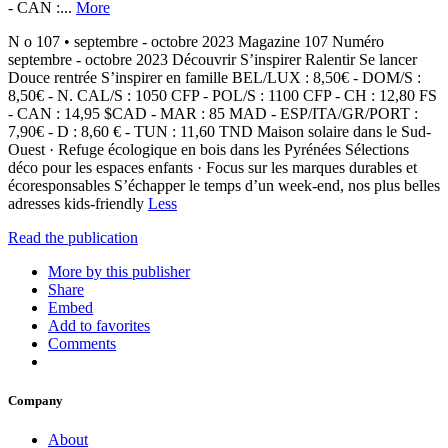
- CAN :...
More
N o 107 • septembre - octobre 2023 Magazine 107 Numéro
septembre - octobre 2023 Découvrir S’inspirer Ralentir Se lancer
Douce rentrée S’inspirer en famille BEL/LUX : 8,50€ - DOM/S :
8,50€ - N. CAL/S : 1050 CFP - POL/S : 1100 CFP - CH : 12,80 FS
- CAN : 14,95 $CAD - MAR : 85 MAD - ESP/ITA/GR/PORT :
7,90€ - D : 8,60 € - TUN : 11,60 TND Maison solaire dans le Sud-
Ouest · Refuge écologique en bois dans les Pyrénées Sélections
déco pour les espaces enfants · Focus sur les marques durables et
écoresponsables S’échapper le temps d’un week-end, nos plus belles
adresses kids-friendly
Less
Read the publication
More by this publisher
Share
Embed
Add to favorites
Comments
Company
About