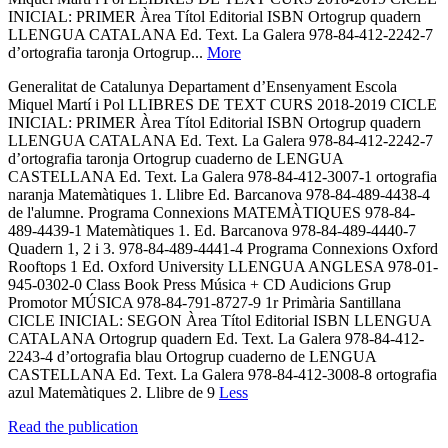
INICIAL: PRIMER Àrea Títol Editorial ISBN Ortogrup quadern
LLENGUA CATALANA Ed. Text. La Galera 978-84-412-2242-7
d’ortografia taronja Ortogrup...
More
Generalitat de Catalunya Departament d’Ensenyament Escola
Miquel Martí i Pol LLIBRES DE TEXT CURS 2018-2019 CICLE
INICIAL: PRIMER Àrea Títol Editorial ISBN Ortogrup quadern
LLENGUA CATALANA Ed. Text. La Galera 978-84-412-2242-7
d’ortografia taronja Ortogrup cuaderno de LENGUA
CASTELLANA Ed. Text. La Galera 978-84-412-3007-1 ortografia
naranja Matemàtiques 1. Llibre Ed. Barcanova 978-84-489-4438-4
de l'alumne. Programa Connexions MATEMÀTIQUES 978-84-
489-4439-1 Matemàtiques 1. Ed. Barcanova 978-84-489-4440-7
Quadern 1, 2 i 3. 978-84-489-4441-4 Programa Connexions Oxford
Rooftops 1 Ed. Oxford University LLENGUA ANGLESA 978-01-
945-0302-0 Class Book Press Música + CD Audicions Grup
Promotor MÚSICA 978-84-791-8727-9 1r Primària Santillana
CICLE INICIAL: SEGON Àrea Títol Editorial ISBN LLENGUA
CATALANA Ortogrup quadern Ed. Text. La Galera 978-84-412-
2243-4 d’ortografia blau Ortogrup cuaderno de LENGUA
CASTELLANA Ed. Text. La Galera 978-84-412-3008-8 ortografia
azul Matemàtiques 2. Llibre de 9
Less
Read the publication