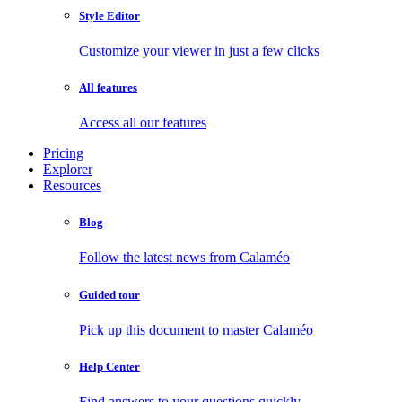
Style Editor
Customize your viewer in just a few clicks
All features
Access all our features
Pricing
Explorer
Resources
Blog
Follow the latest news from Calaméo
Guided tour
Pick up this document to master Calaméo
Help Center
Find answers to your questions quickly