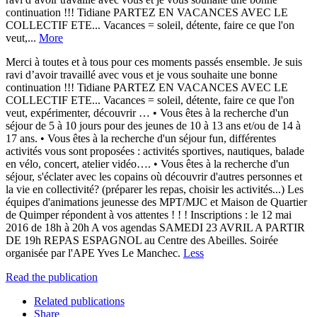
continuation !!! Tidiane PARTEZ EN VACANCES AVEC LE
COLLECTIF ETE... Vacances = soleil, détente, faire ce que l'on
veut,...
More
Merci à toutes et à tous pour ces moments passés ensemble. Je suis
ravi d’avoir travaillé avec vous et je vous souhaite une bonne
continuation !!! Tidiane PARTEZ EN VACANCES AVEC LE
COLLECTIF ETE... Vacances = soleil, détente, faire ce que l'on
veut, expérimenter, découvrir … • Vous êtes à la recherche d'un
séjour de 5 à 10 jours pour des jeunes de 10 à 13 ans et/ou de 14 à
17 ans. • Vous êtes à la recherche d'un séjour fun, différentes
activités vous sont proposées : activités sportives, nautiques, balade
en vélo, concert, atelier vidéo…. • Vous êtes à la recherche d'un
séjour, s'éclater avec les copains où découvrir d'autres personnes et
la vie en collectivité? (préparer les repas, choisir les activités...) Les
équipes d'animations jeunesse des MPT/MJC et Maison de Quartier
de Quimper répondent à vos attentes ! ! ! Inscriptions : le 12 mai
2016 de 18h à 20h A vos agendas SAMEDI 23 AVRIL A PARTIR
DE 19h REPAS ESPAGNOL au Centre des Abeilles. Soirée
organisée par l'APE Yves Le Manchec.
Less
Read the publication
Related publications
Share