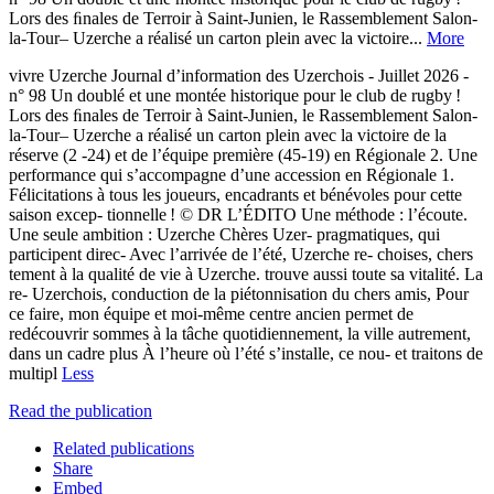
Lors des ﬁnales de Terroir à Saint-Junien, le Rassemblement Salon-
la-Tour– Uzerche a réalisé un carton plein avec la victoire...
More
vivre Uzerche Journal d’information des Uzerchois - Juillet 2026 -
n° 98 Un doublé et une montée historique pour le club de rugby !
Lors des ﬁnales de Terroir à Saint-Junien, le Rassemblement Salon-
la-Tour– Uzerche a réalisé un carton plein avec la victoire de la
réserve (2 -24) et de l’équipe première (45-19) en Régionale 2. Une
performance qui s’accompagne d’une accession en Régionale 1.
Félicitations à tous les joueurs, encadrants et bénévoles pour cette
saison excep- tionnelle ! © DR L’ÉDITO Une méthode : l’écoute.
Une seule ambition : Uzerche Chères Uzer- pragmatiques, qui
participent direc- Avec l’arrivée de l’été, Uzerche re- choises, chers
tement à la qualité de vie à Uzerche. trouve aussi toute sa vitalité. La
re- Uzerchois, conduction de la piétonnisation du chers amis, Pour
ce faire, mon équipe et moi-même centre ancien permet de
redécouvrir sommes à la tâche quotidiennement, la ville autrement,
dans un cadre plus À l’heure où l’été s’installe, ce nou- et traitons de
multipl
Less
Read the publication
Related publications
Share
Embed