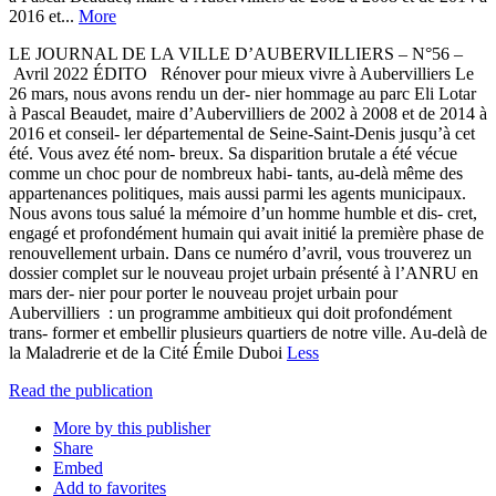
2016 et...
More
LE JOURNAL DE LA VILLE D’AUBERVILLIERS – N°56 –
Avril 2022 ÉDITO Rénover pour mieux vivre à Aubervilliers Le
26 mars, nous avons rendu un der- nier hommage au parc Eli Lotar
à Pascal Beaudet, maire d’Aubervilliers de 2002 à 2008 et de 2014 à
2016 et conseil- ler départemental de Seine-Saint-Denis jusqu’à cet
été. Vous avez été nom- breux. Sa disparition brutale a été vécue
comme un choc pour de nombreux habi- tants, au-delà même des
appartenances politiques, mais aussi parmi les agents municipaux.
Nous avons tous salué la mémoire d’un homme humble et dis- cret,
engagé et profondément humain qui avait initié la première phase de
renouvellement urbain. Dans ce numéro d’avril, vous trouverez un
dossier complet sur le nouveau projet urbain présenté à l’ANRU en
mars der- nier pour porter le nouveau projet urbain pour
Aubervilliers : un programme ambitieux qui doit profondément
trans- former et embellir plusieurs quartiers de notre ville. Au-delà de
la Maladrerie et de la Cité Émile Duboi
Less
Read the publication
More by this publisher
Share
Embed
Add to favorites