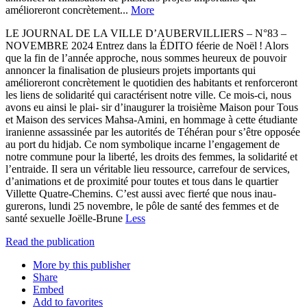
amélioreront concrètement...
More
LE JOURNAL DE LA VILLE D’AUBERVILLIERS – N°83 –
NOVEMBRE 2024 Entrez dans la ÉDITO féerie de Noël ! Alors
que la fin de l’année approche, nous sommes heureux de pouvoir
annoncer la finalisation de plusieurs projets importants qui
amélioreront concrètement le quotidien des habitants et renforceront
les liens de solidarité qui caractérisent notre ville. Ce mois-ci, nous
avons eu ainsi le plai- sir d’inaugurer la troisième Maison pour Tous
et Maison des services Mahsa-Amini, en hommage à cette étudiante
iranienne assassinée par les autorités de Téhéran pour s’être opposée
au port du hidjab. Ce nom symbolique incarne l’engagement de
notre commune pour la liberté, les droits des femmes, la solidarité et
l’entraide. Il sera un véritable lieu ressource, carrefour de services,
d’animations et de proximité pour toutes et tous dans le quartier
Villette Quatre-Chemins. C’est aussi avec fierté que nous inau-
gurerons, lundi 25 novembre, le pôle de santé des femmes et de
santé sexuelle Joëlle-Brune
Less
Read the publication
More by this publisher
Share
Embed
Add to favorites