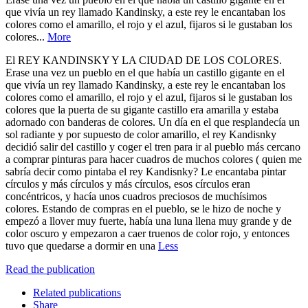
que vivía un rey llamado Kandinsky, a este rey le encantaban los
colores como el amarillo, el rojo y el azul, fijaros si le gustaban los
colores...
More
El REY KANDINSKY Y LA CIUDAD DE LOS COLORES.
Erase una vez un pueblo en el que había un castillo gigante en el
que vivía un rey llamado Kandinsky, a este rey le encantaban los
colores como el amarillo, el rojo y el azul, fijaros si le gustaban los
colores que la puerta de su gigante castillo era amarilla y estaba
adornado con banderas de colores. Un día en el que resplandecía un
sol radiante y por supuesto de color amarillo, el rey Kandisnky
decidió salir del castillo y coger el tren para ir al pueblo más cercano
a comprar pinturas para hacer cuadros de muchos colores ( quien me
sabría decir como pintaba el rey Kandisnky? Le encantaba pintar
círculos y más círculos y más círculos, esos círculos eran
concéntricos, y hacía unos cuadros preciosos de muchísimos
colores. Estando de compras en el pueblo, se le hizo de noche y
empezó a llover muy fuerte, había una luna llena muy grande y de
color oscuro y empezaron a caer truenos de color rojo, y entonces
tuvo que quedarse a dormir en una
Less
Read the publication
Related publications
Share