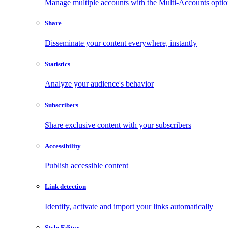
Manage multiple accounts with the Multi-Accounts opti
Share
Disseminate your content everywhere, instantly
Statistics
Analyze your audience's behavior
Subscribers
Share exclusive content with your subscribers
Accessibility
Publish accessible content
Link detection
Identify, activate and import your links automatically
Style Editor