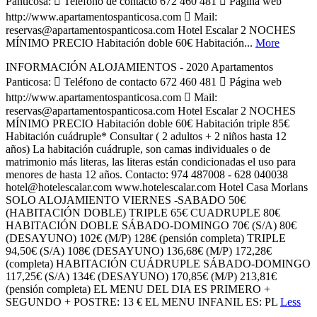
Panticosa:  Teléfono de contacto 672 460 481  Página web
http://www.apartamentospanticosa.com  Mail:
reservas@apartamentospanticosa.com Hotel Escalar 2 NOCHES
MÍNIMO PRECIO Habitación doble 60€ Habitación...
More
INFORMACIÓN ALOJAMIENTOS - 2020 Apartamentos
Panticosa:  Teléfono de contacto 672 460 481  Página web
http://www.apartamentospanticosa.com  Mail:
reservas@apartamentospanticosa.com Hotel Escalar 2 NOCHES
MÍNIMO PRECIO Habitación doble 60€ Habitación triple 85€
Habitación cuádruple* Consultar ( 2 adultos + 2 niños hasta 12
años) La habitación cuádruple, son camas individuales o de
matrimonio más literas, las literas están condicionadas el uso para
menores de hasta 12 años. Contacto: 974 487008 - 628 040038
hotel@hotelescalar.com www.hotelescalar.com Hotel Casa Morlans
SOLO ALOJAMIENTO VIERNES -SABADO 50€
(HABITACIÓN DOBLE) TRIPLE 65€ CUADRUPLE 80€
HABITACIÓN DOBLE SÁBADO-DOMINGO 70€ (S/A) 80€
(DESAYUNO) 102€ (M/P) 128€ (pensión completa) TRIPLE
94,50€ (S/A) 108€ (DESAYUNO) 136,68€ (M/P) 172,28€
(completa) HABITACIÓN CUÁDRUPLE SÁBADO-DOMINGO
117,25€ (S/A) 134€ (DESAYUNO) 170,85€ (M/P) 213,81€
(pensión completa) EL MENU DEL DIA ES PRIMERO +
SEGUNDO + POSTRE: 13 € EL MENU INFANIL ES: PL
Less