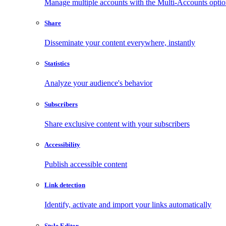
Manage multiple accounts with the Multi-Accounts opti
Share
Disseminate your content everywhere, instantly
Statistics
Analyze your audience's behavior
Subscribers
Share exclusive content with your subscribers
Accessibility
Publish accessible content
Link detection
Identify, activate and import your links automatically
Style Editor