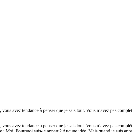
us avez tendance à penser que je sais tout. Vous n’avez pas complètemen
us avez tendance à penser que je sais tout. Vous n’avez pas complètemen
èche : Moi. Pourquoi suis-je apparu? Aucune idée. Mais quand je suis appar