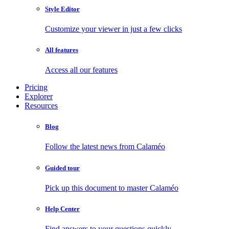
Style Editor
Customize your viewer in just a few clicks
All features
Access all our features
Pricing
Explorer
Resources
Blog
Follow the latest news from Calaméo
Guided tour
Pick up this document to master Calaméo
Help Center
Find answers to your questions quickly