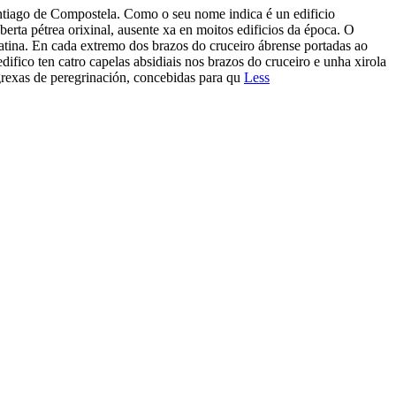
ago de Compostela. Como o seu nome indica é un edificio
berta pétrea orixinal, ausente xa en moitos edificios da época. O
z latina. En cada extremo dos brazos do cruceiro ábrense portadas ao
difico ten catro capelas absidiais nos brazos do cruceiro e unha xirola
grexas de peregrinación, concebidas para qu
Less