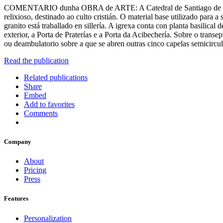
COMENTARIO dunha OBRA de ARTE: A Catedral de Santiago de Compo
relixioso, destinado ao culto cristián. O material base utilizado para
granito está traballado en sillería. A igrexa conta con planta basilica
exterior, a Porta de Praterías e a Porta da Acibechería. Sobre o transe
ou deambulatorio sobre a que se abren outras cinco capelas semicircu
Read the publication
Related publications
Share
Embed
Add to favorites
Comments
Company
About
Pricing
Press
Features
Personalization