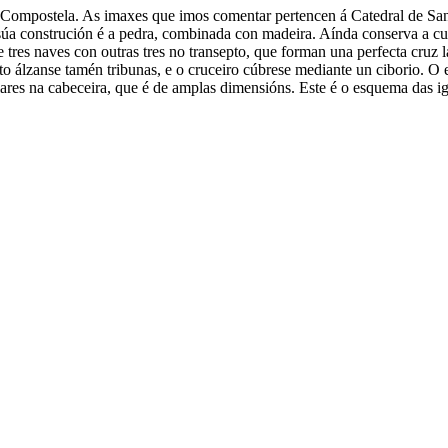
stela. As imaxes que imos comentar pertencen á Catedral de Santi
 a súa construción é a pedra, combinada con madeira. Aínda conserva a cu
l de tres naves con outras tres no transepto, que forman una perfecta cru
pto álzanse tamén tribunas, e o cruceiro cúbrese mediante un ciborio. O e
lares na cabeceira, que é de amplas dimensións. Este é o esquema das i