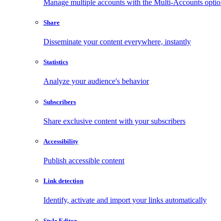
Manage multiple accounts with the Multi-Accounts opti
Share
Disseminate your content everywhere, instantly
Statistics
Analyze your audience's behavior
Subscribers
Share exclusive content with your subscribers
Accessibility
Publish accessible content
Link detection
Identify, activate and import your links automatically
Style Editor