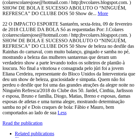
(colarescolaresjose@hotmail.com / http:jbvcolares.blogspot.com. )
SHOW DE BOLA E SUCESSO ABOLUTO O “NINGUÉM,
REFRESCA” DO CLUBE DOS 50 Show de...
More
22 O IMPACTO ESPORTE Santarém, sexta-feira, 09 de fevereiro
de 2018 CLUBE DA BOLA Só as requentadas Por: J.Colares
(colarescolaresjose@hotmail.com / http:jbvcolares.blogspot.com. )
SHOW DE BOLA E SUCESSO ABOLUTO O “NINGUÉM,
REFRESCA” DO CLUBE DOS 50 Show de beleza no desfile das
Rainhas do carnaval, com muito balanço, gingado e samba no pé,
mostrando a beleza das mulheres santarenas que deram um
verdadeiro show a parte levando todos os solteiros de plantão à
loucura. No final a vitoriosa e consagrada pelo júri foi a jovem
Eliana Cerdeira, representante do Bloco Unidos da Interventoria que
deu um show de beleza, graciosidade e simpatia. Quem não foi
perdeu o desfile que foi uma das grandes atrações da alegre noite no
Ninguém Refresca/2018 do Clube dos 50. Jardel, Cinthia, Jarlisson
e esposa, Bruno e família, Diogo, Matias, Breno e esposas, damas
esposas de atletas e uma turma alegre, mostrando determinação
samba no pé e Dois craques de bola: Fábio e Mauro, bem
comportados ao lado de sua
Less
Read the publication
Related publications