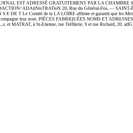
JOURNAL EST ADRESSÉ GRATUITEMENT PAR LA CHAMBRE
N^ADAtiNisTRATioN 20, Rue du Général-Fos, — SAINT-ÉT
E T Le Comité de la LA LOIRE affirme et garantit que les Membres
clature accompagne leur nom. PIÈCES FABRIQUÉES NOMS ET ADRESSES
.s. et MATRAT, à St-Etienne, rue Tréfilerie, 9 et rue Richard, 20. 