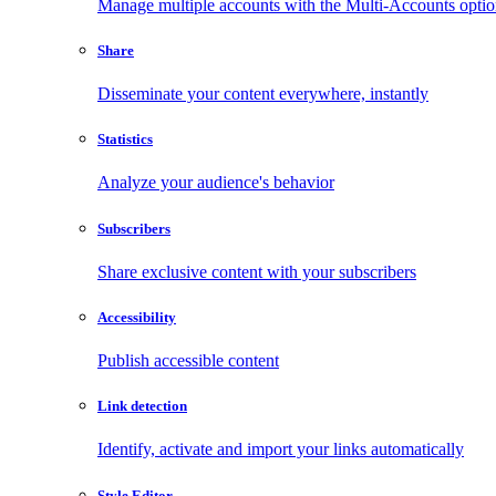
Manage multiple accounts with the Multi-Accounts opti
Share
Disseminate your content everywhere, instantly
Statistics
Analyze your audience's behavior
Subscribers
Share exclusive content with your subscribers
Accessibility
Publish accessible content
Link detection
Identify, activate and import your links automatically
Style Editor