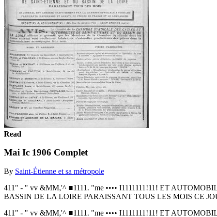
Read
Mai Ic 1906 Complet
By
Saint-Étienne et sa métropole
411" - " vv &MM,'^ ■1111. "me •••• I1111111!11! ET
BASSIN DE LA LOIRE PARAISSANT TOUS LES MOIS CE 
411" - " vv &MM,'^ ■1111. "me •••• I1111111!11! ET