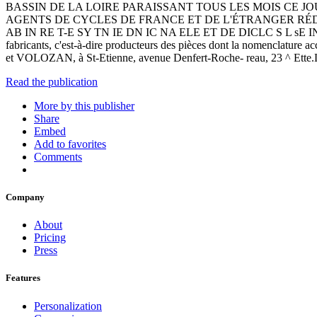
BASSIN DE LA LOIRE PARAISSANT TOUS LES MOIS CE 
AGENTS DE CYCLES DE FRANCE ET DE L'ÉTRANGER RÉDACTIO
AB IN RE T-E SY TN IE DN IC NA ELE ET DE DICLC S L sE IN S E D
fabricants, c'est-à-dire producteurs des pièces dont la nomen
et VOLOZAN, à St-Etienne, avenue Denfert-Roche- reau, 23 ^ Ette.L
Read the publication
More by this publisher
Share
Embed
Add to favorites
Comments
Company
About
Pricing
Press
Features
Personalization