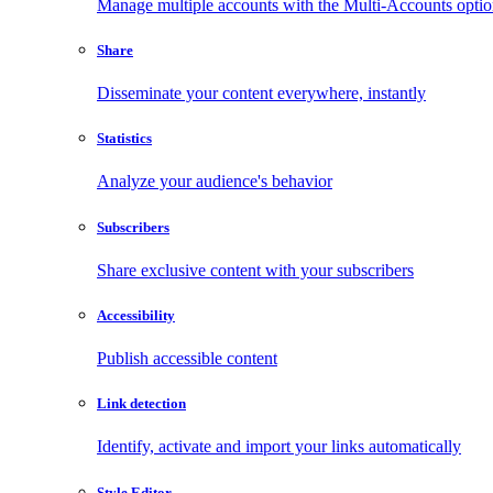
Manage multiple accounts with the Multi-Accounts opti
Share
Disseminate your content everywhere, instantly
Statistics
Analyze your audience's behavior
Subscribers
Share exclusive content with your subscribers
Accessibility
Publish accessible content
Link detection
Identify, activate and import your links automatically
Style Editor