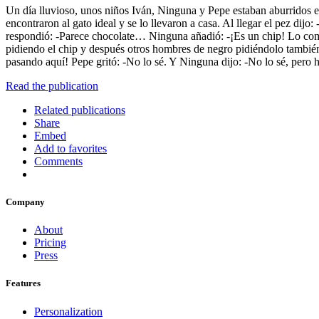
Un día lluvioso, unos niños Iván, Ninguna y Pepe estaban aburridos en
encontraron al gato ideal y se lo llevaron a casa. Al llegar el pez dijo
respondió: -Parece chocolate… Ninguna añadió: -¡Es un chip! Lo comp
pidiendo el chip y después otros hombres de negro pidiéndolo también.
pasando aquí! Pepe gritó: -No lo sé. Y Ninguna dijo: -No lo sé, pero 
Read the publication
Related publications
Share
Embed
Add to favorites
Comments
Company
About
Pricing
Press
Features
Personalization