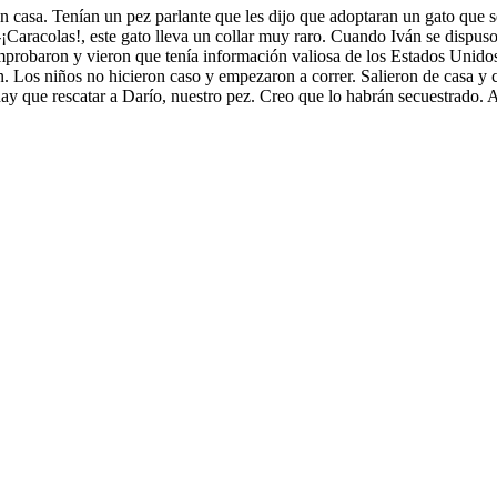
 casa. Tenían un pez parlante que les dijo que adoptaran un gato que se
: -¡Caracolas!, este gato lleva un collar muy raro. Cuando Iván se dispus
robaron y vieron que tenía información valiosa de los Estados Unidos
 Los niños no hicieron caso y empezaron a correr. Salieron de casa y c
hay que rescatar a Darío, nuestro pez. Creo que lo habrán secuestrado. 