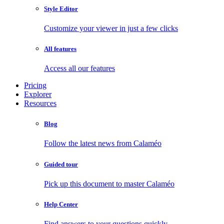
Style Editor
Customize your viewer in just a few clicks
All features
Access all our features
Pricing
Explorer
Resources
Blog
Follow the latest news from Calaméo
Guided tour
Pick up this document to master Calaméo
Help Center
Find answers to your questions quickly