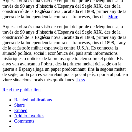
Aquesta obra és una visió de conjunt del poble de Mequinensa, a
través de 90 anys d´història d´Espanya del Segle XIX, des de la
construcció de la Església nova , acabada el 1808, primer any de la
guerra de la Independència contra els francesos, fins el...
More
Aquesta obra és una visió de conjunt del poble de Mequinensa, a
través de 90 anys d´història d´Espanya del Segle XIX, des de la
construcció de la Església nova , acabada el 1808, primer any de la
guerra de la Independència contra els francesos, fins el 1898, l´any
de la catàstrofe militar espanyola contra U.S.A. Es connecta la
situació política, social i econòmica del país amb informacions
històriques o notícies de la premsa que tracten sobre el poble. Els
anys van avançant a l´obra , des la primera meitat del segle on la
guerra a Espanya juga un paper predominant, fins la segona meitat
de segle, on la pau es va arrelant poc a poc al país, i porta al poble a
viure situacions locals més quotidianes.
Less
Read the publication
Related publications
Share
Embed
Add to favorites
Comments