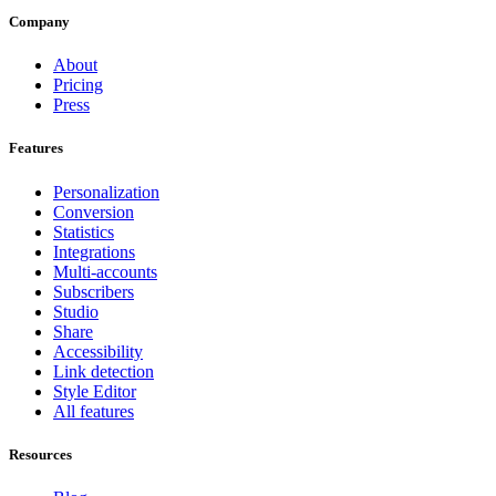
Company
About
Pricing
Press
Features
Personalization
Conversion
Statistics
Integrations
Multi-accounts
Subscribers
Studio
Share
Accessibility
Link detection
Style Editor
All features
Resources