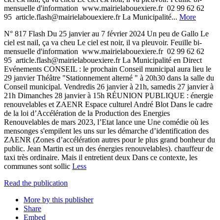
mensuelle d'information ­ www.mairie­labouexiere.fr ­ 02 99 62 62
95 ­ article.flash@mairie­labouexiere.fr La Municipalité...
More
N° 817 Flash Du 25 janvier au 7 février 2024 Un peu de Gallo Le
ciel est nail, ça va cheu Le ciel est noir, il va pleuvoir. Feuille bi­
mensuelle d'information ­ www.mairie­labouexiere.fr ­ 02 99 62 62
95 ­ article.flash@mairie­labouexiere.fr La Municipalité en Direct
Evénements CONSEIL : le prochain Conseil municipal aura lieu le
29 janvier Théâtre "Stationnement alterné " à 20h30 dans la salle du
Conseil municipal. Vendredis 26 janvier à 21h, samedis 27 janvier à
21h Dimanches 28 janvier à 15h RÉUNION PUBLIQUE : énergie
renouvelables et ZA­ENR Espace culturel André Blot Dans le cadre
de la loi d’Accélération de la Production des Energies
Renouvelables de mars 2023, l’Etat lance une Une comédie où les
mensonges s'empilent les uns sur les démarche d’identification des
ZA­ENR (Zones d’accélération autres pour le plus grand bonheur du
public. Jean Martin est un des énergies renouvelables). chauffeur de
taxi très ordinaire. Mais il entretient deux Dans ce contexte, les
communes sont sollic
Less
Read the publication
More by this publisher
Share
Embed