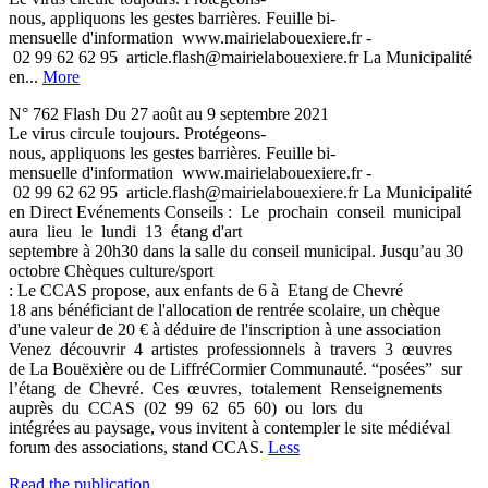
nous, appliquons les gestes barrières. Feuille bi­
mensuelle d'information ­ www.mairie­labouexiere.fr ­
02 99 62 62 95 ­ article.flash@mairie­labouexiere.fr La Municipalité
en...
More
N° 762 Flash Du 27 août au 9 septembre 2021
Le virus circule toujours. Protégeons­
nous, appliquons les gestes barrières. Feuille bi­
mensuelle d'information ­ www.mairie­labouexiere.fr ­
02 99 62 62 95 ­ article.flash@mairie­labouexiere.fr La Municipalité
en Direct Evénements Conseils : Le prochain conseil municipal
aura lieu le lundi 13 étang d'art
septembre à 20h30 dans la salle du conseil municipal. Jusqu’au 30
octobre Chèques culture/sport
: Le CCAS propose, aux enfants de 6 à Etang de Chevré
18 ans bénéficiant de l'allocation de rentrée scolaire, un chèque
d'une valeur de 20 € à déduire de l'inscription à une association
Venez découvrir 4 artistes professionnels à travers 3 œuvres
de La Bouëxière ou de Liffré­Cormier Communauté. “posées” sur
l’étang de Chevré. Ces œuvres, totalement Renseignements
auprès du CCAS (02 99 62 65 60) ou lors du
intégrées au paysage, vous invitent à contempler le site médiéval
forum des associations, stand CCAS.
Less
Read the publication