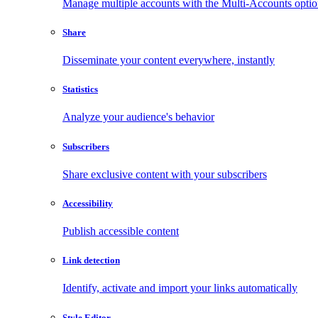
Manage multiple accounts with the Multi-Accounts opti
Share
Disseminate your content everywhere, instantly
Statistics
Analyze your audience's behavior
Subscribers
Share exclusive content with your subscribers
Accessibility
Publish accessible content
Link detection
Identify, activate and import your links automatically
Style Editor