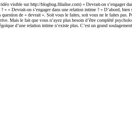
idéo visible sur http://blogbug.filialise.com) « Devrait-on s’engager da
» « Devrait-on s’engager dans une relation intime ? » D’abord, bien sûr
question de « devrait ». Soit vous le faites, soit vous ne le faites pas. Peu
a arrive. Mais le fait que vous n’ayez plus besoin d’être complété psyc
 égoïque d’une relation intime n’existe plus. C’est un grand soulagemen