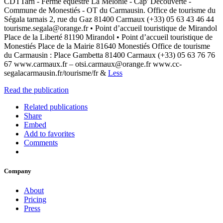
CDTTarn - Ferme équestre La Mélonié - Cap' Découverte -
Commune de Monestiés - OT du Carmausin. Office de tourisme du
Ségala tarnais 2, rue du Gaz 81400 Carmaux (+33) 05 63 43 46 44
tourisme.segala@orange.fr • Point d’accueil touristique de Mirandol
Place de la Liberté 81190 Mirandol • Point d’accueil touristique de
Monestiés Place de la Mairie 81640 Monestiés Office de tourisme
du Carmausin : Place Gambetta 81400 Carmaux (+33) 05 63 76 76
67 www.carmaux.fr – otsi.carmaux@orange.fr www.cc-
segalacarmausin.fr/tourisme/fr &
Less
Read the publication
Related publications
Share
Embed
Add to favorites
Comments
Company
About
Pricing
Press