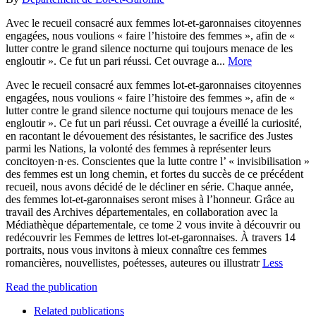
Avec le recueil consacré aux femmes lot-et-garonnaises citoyennes
engagées, nous voulions « faire l’histoire des femmes », afin de «
lutter contre le grand silence nocturne qui toujours menace de les
engloutir ». Ce fut un pari réussi. Cet ouvrage a...
More
Avec le recueil consacré aux femmes lot-et-garonnaises citoyennes
engagées, nous voulions « faire l’histoire des femmes », afin de «
lutter contre le grand silence nocturne qui toujours menace de les
engloutir ». Ce fut un pari réussi. Cet ouvrage a éveillé la curiosité,
en racontant le dévouement des résistantes, le sacrifice des Justes
parmi les Nations, la volonté des femmes à représenter leurs
concitoyen·n·es. Conscientes que la lutte contre l’ « invisibilisation »
des femmes est un long chemin, et fortes du succès de ce précédent
recueil, nous avons décidé de le décliner en série. Chaque année,
des femmes lot-et-garonnaises seront mises à l’honneur. Grâce au
travail des Archives départementales, en collaboration avec la
Médiathèque départementale, ce tome 2 vous invite à découvrir ou
redécouvrir les Femmes de lettres lot-et-garonnaises. À travers 14
portraits, nous vous invitons à mieux connaître ces femmes
romancières, nouvellistes, poétesses, auteures ou illustratr
Less
Read the publication
Related publications