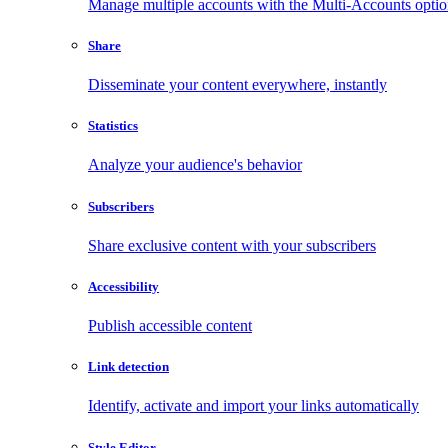
Manage multiple accounts with the Multi-Accounts opti
Share
Disseminate your content everywhere, instantly
Statistics
Analyze your audience's behavior
Subscribers
Share exclusive content with your subscribers
Accessibility
Publish accessible content
Link detection
Identify, activate and import your links automatically
Style Editor