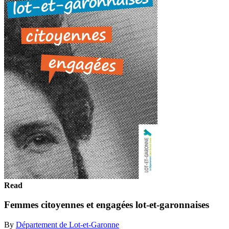
Read
Femmes citoyennes et engagées lot-et-garonnaises
By
Département de Lot-et-Garonne