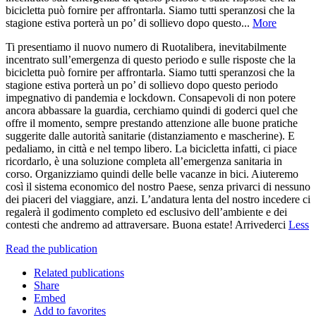
bicicletta può fornire per affrontarla. Siamo tutti speranzosi che la
stagione estiva porterà un po’ di sollievo dopo questo...
More
Ti presentiamo il nuovo numero di Ruotalibera, inevitabilmente
incentrato sull’emergenza di questo periodo e sulle risposte che la
bicicletta può fornire per affrontarla. Siamo tutti speranzosi che la
stagione estiva porterà un po’ di sollievo dopo questo periodo
impegnativo di pandemia e lockdown. Consapevoli di non potere
ancora abbassare la guardia, cerchiamo quindi di goderci quel che
offre il momento, sempre prestando attenzione alle buone pratiche
suggerite dalle autorità sanitarie (distanziamento e mascherine). E
pedaliamo, in città e nel tempo libero. La bicicletta infatti, ci piace
ricordarlo, è una soluzione completa all’emergenza sanitaria in
corso. Organizziamo quindi delle belle vacanze in bici. Aiuteremo
così il sistema economico del nostro Paese, senza privarci di nessuno
dei piaceri del viaggiare, anzi. L’andatura lenta del nostro incedere ci
regalerà il godimento completo ed esclusivo dell’ambiente e dei
contesti che andremo ad attraversare. Buona estate! Arrivederci
Less
Read the publication
Related publications
Share
Embed
Add to favorites