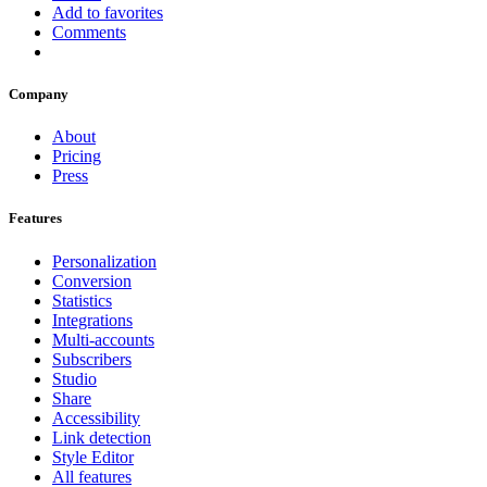
Add to favorites
Comments
Company
About
Pricing
Press
Features
Personalization
Conversion
Statistics
Integrations
Multi-accounts
Subscribers
Studio
Share
Accessibility
Link detection
Style Editor
All features