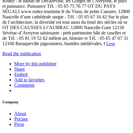
Rodez - le bassin de Decazeville, les Gorges de l’Aveyron, le pays
et puissance. Puissance Tél. : 05 65 75 76 77 OT DU PAYS
SÉGALI www.rodez-tourisme.fr du Viaur, de petits Causses. 12800
Naucelle d’une cathédrale surgie - Tél. : 05 65 67 16 42 Sur le plan
de l’architecture, la diversité est tout aussi du fond des siècles où se
OT DES CAUSSES à l’AUBRAC 12800 Naucelle-Gare 12150
Sévérac-d’Aveyron saisissante : petit patrimoine bâti de caselles et
de Tél. : 05 81 19 52 62 mêlent art, histoire et Tél. : 05 65 47 67 31
12160 Baraqueville pigeonniers, bastides médiévales, f
Less
Read the publication
More by this publisher
Share
Embed
Add to favorites
Comments
Company
About
Pricing
Press