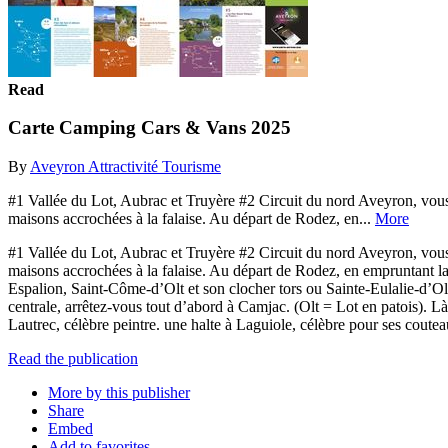
Read
Carte Camping Cars & Vans 2025
By
Aveyron Attractivité Tourisme
#1 Vallée du Lot, Aubrac et Truyère #2 Circuit du nord Aveyron, vou
maisons accrochées à la falaise. Au départ de Rodez, en...
More
#1 Vallée du Lot, Aubrac et Truyère #2 Circuit du nord Aveyron, vou
maisons accrochées à la falaise. Au départ de Rodez, en empruntant l
Espalion, Saint-Côme-d’Olt et son clocher tors ou Sainte-Eulalie-d’Olt
centrale, arrêtez-vous tout d’abord à Camjac. (Olt = Lot en patois). Là
Lautrec, célèbre peintre. une halte à Laguiole, célèbre pour ses cout
Read the publication
More by this publisher
Share
Embed
Add to favorites