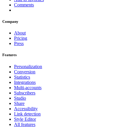
Comments
Company
About
Pricing
Press
Features
Personalization
Conversion
Statistics
Integrations
Multi-accounts
Subscribers
Studio
Share
Accessibility
Link detection
Style Editor
All features