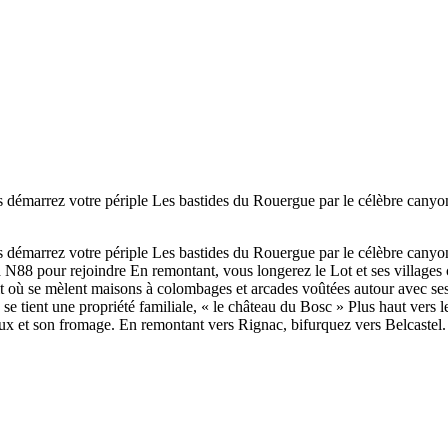
s démarrez votre périple Les bastides du Rouergue par le célèbre cany
s démarrez votre périple Les bastides du Rouergue par le célèbre cany
a N88 pour rejoindre En remontant, vous longerez le Lot et ses villages
 où se mèlent maisons à colombages et arcades voûtées autour avec ses to
 se tient une propriété familiale, « le château du Bosc » Plus haut vers 
eaux et son fromage. En remontant vers Rignac, bifurquez vers Belcastel