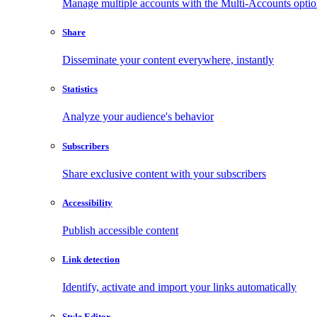
Manage multiple accounts with the Multi-Accounts opti
Share
Disseminate your content everywhere, instantly
Statistics
Analyze your audience's behavior
Subscribers
Share exclusive content with your subscribers
Accessibility
Publish accessible content
Link detection
Identify, activate and import your links automatically
Style Editor