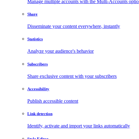
Manage multiple accounts with the Multi-Accounts opti
Share
Disseminate your content everywhere, instantly
Statistics
Analyze your audience's behavior
Subscribers
Share exclusive content with your subscribers
Accessibility
Publish accessible content
Link detection
Identify, activate and import your links automatically
Style Editor