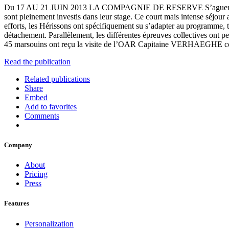
Du 17 AU 21 JUIN 2013 LA COMPAGNIE DE RESERVE S’aguerrit au FO
sont pleinement investis dans leur stage. Ce court mais intense séjour a
efforts, les Hérissons ont spécifiquement su s’adapter au programme, 
détachement. Parallèlement, les différentes épreuves collectives ont pe
45 marsouins ont reçu la visite de l’OAR Capitaine VERHAEGHE conjoi
Read the publication
Related publications
Share
Embed
Add to favorites
Comments
Company
About
Pricing
Press
Features
Personalization