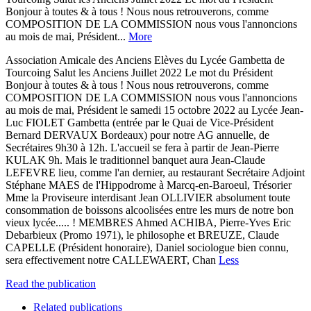
Bonjour à toutes & à tous ! Nous nous retrouverons, comme
COMPOSITION DE LA COMMISSION nous vous l'annoncions
au mois de mai, Président...
More
Association Amicale des Anciens Elèves du Lycée Gambetta de
Tourcoing Salut les Anciens Juillet 2022 Le mot du Président
Bonjour à toutes & à tous ! Nous nous retrouverons, comme
COMPOSITION DE LA COMMISSION nous vous l'annoncions
au mois de mai, Président le samedi 15 octobre 2022 au Lycée Jean-
Luc FIOLET Gambetta (entrée par le Quai de Vice-Président
Bernard DERVAUX Bordeaux) pour notre AG annuelle, de
Secrétaires 9h30 à 12h. L'accueil se fera à partir de Jean-Pierre
KULAK 9h. Mais le traditionnel banquet aura Jean-Claude
LEFEVRE lieu, comme l'an dernier, au restaurant Secrétaire Adjoint
Stéphane MAES de l'Hippodrome à Marcq-en-Baroeul, Trésorier
Mme la Proviseure interdisant Jean OLLIVIER absolument toute
consommation de boissons alcoolisées entre les murs de notre bon
vieux lycée..... ! MEMBRES Ahmed ACHIBA, Pierre-Yves Eric
Debarbieux (Promo 1971), le philosophe et BREUZE, Claude
CAPELLE (Président honoraire), Daniel sociologue bien connu,
sera effectivement notre CALLEWAERT, Chan
Less
Read the publication
Related publications